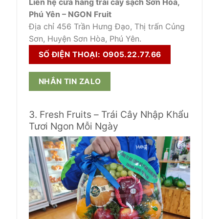
Liên hệ cửa hàng trái cây sạch Sơn Hòa,
Phú Yên – NGON Fruit
Địa chỉ 456 Trần Hưng Đạo, Thị trấn Củng
Sơn, Huyện Sơn Hòa, Phú Yên.
SỐ ĐIỆN THOẠI: O905.22.77.66
NHẮN TIN ZALO
3. Fresh Fruits – Trái Cây Nhập Khẩu
Tươi Ngon Mỗi Ngày