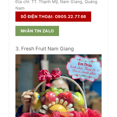
Địa chỉ: TT. Thạnh Mỹ, Nam Giang, Quảng
Nam
SỐ ĐIỆN THOẠI: O905.22.77.66
NHẮN TIN ZALO
3. Fresh Fruit Nam Giang