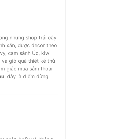
ong những shop trái cây
inh xắn, được decor theo
nvy, cam sành Úc, kiwi
và giỏ quà thiết kế thủ
cảm giác mua sắm thoải
àu
, đây là điểm dừng