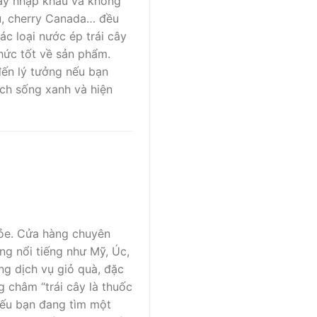
cây nhập khẩu và không
ru, cherry Canada… đều
c loại nước ép trái cây
thức tốt về sản phẩm.
đến lý tưởng nếu bạn
ch sống xanh và hiện
hỏe. Cửa hàng chuyên
ng nổi tiếng như Mỹ, Úc,
ng dịch vụ giỏ quà, đặc
g châm “trái cây là thuốc
Nếu bạn đang tìm một