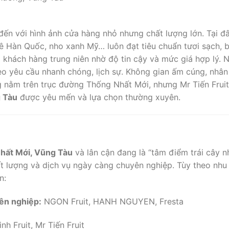
ến với hình ảnh cửa hàng nhỏ nhưng chất lượng lớn. Tại đây
ê Hàn Quốc, nho xanh Mỹ… luôn đạt tiêu chuẩn tươi sạch, b
 khách hàng trung niên nhờ độ tin cậy và mức giá hợp lý. N
eo yêu cầu nhanh chóng, lịch sự. Không gian ấm cúng, nhân 
 nằm trên trục đường Thống Nhất Mới, nhưng Mr Tiến Fruit
g Tàu
được yêu mến và lựa chọn thường xuyên.
hất Mới, Vũng Tàu
và lân cận đang là “tâm điểm trái cây n
ất lượng và dịch vụ ngày càng chuyên nghiệp. Tùy theo nh
n:
ên nghiệp:
NGON Fruit, HANH NGUYEN, Fresta
nh Fruit, Mr Tiến Fruit