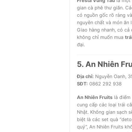
Fresta Vũng Tàu
là một 
gian cà phê thư giãn. C
có nguồn gốc rõ ràng và
nguyên chất và món ăn là
Giao hàng nhanh, có cả 
không chỉ muốn mua
trá
đại.
5. An Nhiên Fru
Địa chỉ:
Nguyễn Oanh, 35
SĐT:
0862 292 938
An Nhiên Fruits
là điểm 
cung cấp các loại trái c
Nhật. Không gian sạch s
biệt là các set quà “det
quý”, An Nhiên Fruits k