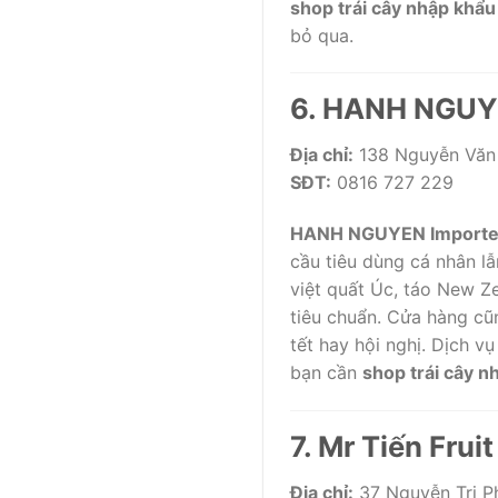
shop trái cây nhập khẩu 
bỏ qua.
6. HANH NGUYE
Địa chỉ:
138 Nguyễn Văn 
SĐT:
0816 727 229
HANH NGUYEN Imported
cầu tiêu dùng cá nhân l
việt quất Úc, táo New Z
tiêu chuẩn. Cửa hàng cũn
tết hay hội nghị. Dịch 
bạn cần
shop trái cây n
7. Mr Tiến Frui
Địa chỉ:
37 Nguyễn Tri P