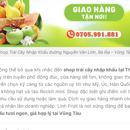
hop Trái Cây Nhập Khẩu đường Nguyễn Văn Linh, Bà Rịa – Vũng T
ông thể bỏ qua khi nhắc đến
shop trái cây nhập khẩu tại 
ay trên tuyến phố đông đúc, cửa hàng dễ tìm, không gian th
uyển chọn kỹ càng từ các nguồn uy tín như Mỹ, Úc, Hàn Quốc
không hạt và táo Rockit mini. Shop đặc biệt ghi điểm với t
nhu cầu sử dụng hoặc làm quà. Dịch vụ giao hàng nhanh ch
cá nhân lẫn doanh nghiệp. Linh Fruit là nơi xứng đáng để 
ẩu tươi ngon, giá hợp lý tại Vũng Tàu
.