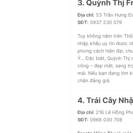
3. Quỳnh Thj F
Địa chỉ:
53 Trần Hưng Đạ
SĐT:
0937 230 079
Tuy không nằm trên Thố
nhập khẩu uy tín được n
phong cách hiện đại, chu
Ý… Đặc biệt, Quỳnh Thj n
công – đẹp mắt, sang trọ
mái. Nếu bạn đang tìm 
chân đáng giá.
4. Trái Cây Nh
Địa chỉ:
216 Lê Hồng Pho
SĐT:
0966 030 708