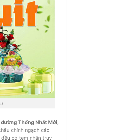
àu
u đường Thống Nhất Mới,
khẩu chính ngạch các
ả đều có tem nhãn truy