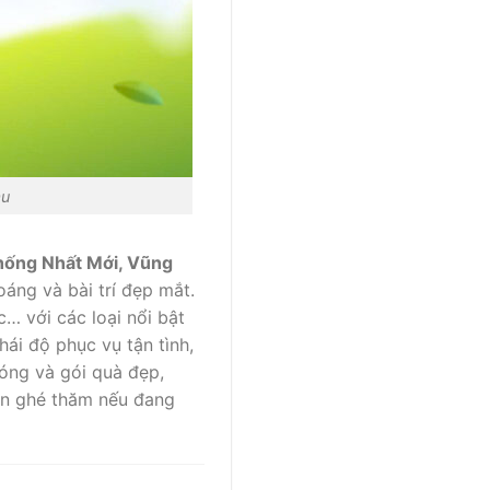
àu
Thống Nhất Mới, Vũng
oáng và bài trí đẹp mắt.
… với các loại nổi bật
hái độ phục vụ tận tình,
óng và gói quà đẹp,
bạn ghé thăm nếu đang