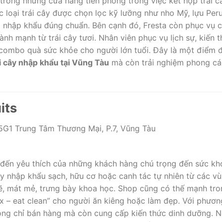
trong những cửa hàng tiên phong trong việc kết hợp trái 
ác loại trái cây được chọn lọc kỹ lưỡng như nho Mỹ, lựu Pe
 nhập khẩu đúng chuẩn. Bên cạnh đó, Fresta còn phục vụ cá
nh mạnh từ trái cây tươi. Nhân viên phục vụ lịch sự, kiến 
combo quà sức khỏe cho người lớn tuổi. Đây là một điểm 
i cây nhập khẩu tại Vũng Tàu
mà còn trải nghiệm phong cá
its
G1 Trung Tâm Thương Mại, P.7, Vũng Tàu
đến yêu thích của những khách hàng chú trọng đến sức k
ây nhập khẩu sạch, hữu cơ hoặc canh tác tự nhiên từ các vù
ẽ, mát mẻ, trưng bày khoa học. Shop cũng có thế mạnh tro
ox – eat clean” cho người ăn kiêng hoặc làm đẹp. Với phươn
hông chỉ bán hàng mà còn cung cấp kiến thức dinh dưỡng. 