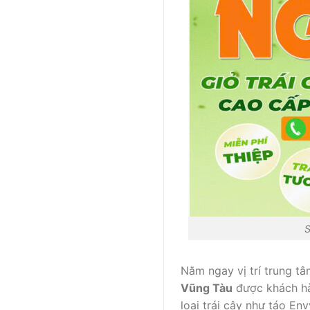
S
Nằm ngay vị trí trung t
Vũng Tàu
được khách hà
loại trái cây như táo En