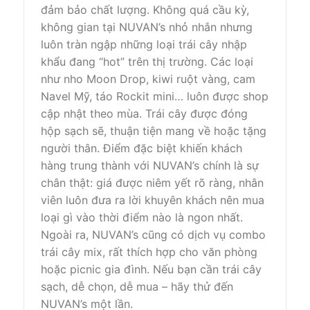
đảm bảo chất lượng. Không quá cầu kỳ,
không gian tại NUVAN’s nhỏ nhắn nhưng
luôn tràn ngập những loại trái cây nhập
khẩu đang “hot” trên thị trường. Các loại
như nho Moon Drop, kiwi ruột vàng, cam
Navel Mỹ, táo Rockit mini… luôn được shop
cập nhật theo mùa. Trái cây được đóng
hộp sạch sẽ, thuận tiện mang về hoặc tặng
người thân. Điểm đặc biệt khiến khách
hàng trung thành với NUVAN’s chính là sự
chân thật: giá được niêm yết rõ ràng, nhân
viên luôn đưa ra lời khuyên khách nên mua
loại gì vào thời điểm nào là ngon nhất.
Ngoài ra, NUVAN’s cũng có dịch vụ combo
trái cây mix, rất thích hợp cho văn phòng
hoặc picnic gia đình. Nếu bạn cần trái cây
sạch, dễ chọn, dễ mua – hãy thử đến
NUVAN’s một lần.