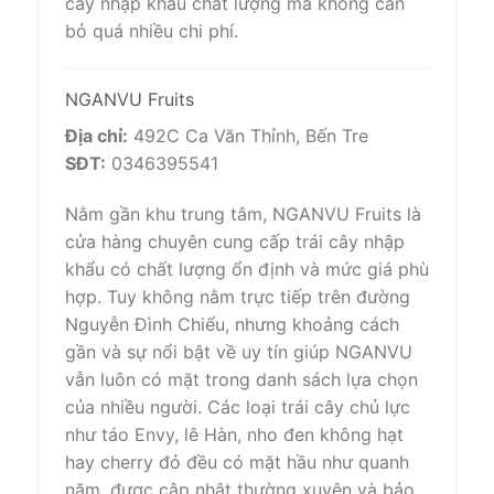
cây nhập khẩu chất lượng mà không cần
bỏ quá nhiều chi phí.
NGANVU Fruits
Địa chỉ:
492C Ca Văn Thỉnh, Bến Tre
SĐT:
0346395541
Nằm gần khu trung tâm, NGANVU Fruits là
cửa hàng chuyên cung cấp trái cây nhập
khẩu có chất lượng ổn định và mức giá phù
hợp. Tuy không nằm trực tiếp trên đường
Nguyễn Đình Chiểu, nhưng khoảng cách
gần và sự nổi bật về uy tín giúp NGANVU
vẫn luôn có mặt trong danh sách lựa chọn
của nhiều người. Các loại trái cây chủ lực
như táo Envy, lê Hàn, nho đen không hạt
hay cherry đỏ đều có mặt hầu như quanh
năm, được cập nhật thường xuyên và bảo