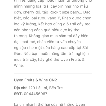
tinh tế, đẳng cấp hoặc muốn tự thưởng cho
mình những loại trái cây xịn như nho mẫu
đơn, cherry đỏ, táo Rockit size baby… Đặc
biệt, các loại rượu vang Ý, Pháp được chọn
lọc kỹ lưỡng, kết hợp cùng giỏ trái cây tạo
nên phong cách quà biếu cực kỳ thời
thượng. Không gian mua sắm tại đây hiện
đại, mát mẻ, nhân viên tư vấn chuyên
nghiệp như một cửa hàng cao cấp tại Sài
Gòn. Nếu bạn muốn nâng tầm trải nghiệm
mua trái cây, hãy ghé thử Uyen Fruits &
Wine.
Uyen Fruits & Wine CN2
Địa chỉ:
129 Lê Lợi, Bến Tre
SĐT:
0944456067
Là chi nhánh thứ hai của hệ thống Uyen