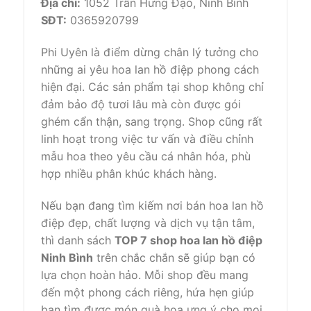
Địa chỉ:
1052 Trần Hưng Đạo, Ninh Bình
SĐT:
0365920799
Phi Uyên là điểm dừng chân lý tưởng cho
những ai yêu hoa lan hồ điệp phong cách
hiện đại. Các sản phẩm tại shop không chỉ
đảm bảo độ tươi lâu mà còn được gói
ghém cẩn thận, sang trọng. Shop cũng rất
linh hoạt trong việc tư vấn và điều chỉnh
mẫu hoa theo yêu cầu cá nhân hóa, phù
hợp nhiều phân khúc khách hàng.
Nếu bạn đang tìm kiếm nơi bán hoa lan hồ
điệp đẹp, chất lượng và dịch vụ tận tâm,
thì danh sách
TOP 7 shop hoa lan hồ điệp
Ninh Bình
trên chắc chắn sẽ giúp bạn có
lựa chọn hoàn hảo. Mỗi shop đều mang
đến một phong cách riêng, hứa hẹn giúp
bạn tìm được món quà hoa ưng ý cho mọi