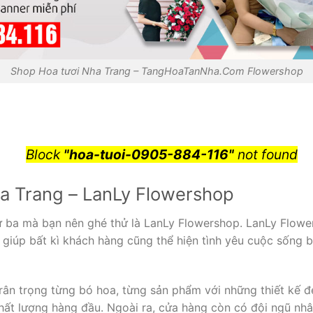
Shop Hoa tươi Nha Trang – TangHoaTanNha.Com Flowershop
Block
"hoa-tuoi-0905-884-116"
not found
a Trang – LanLy Flowershop
 ba mà bạn nên ghé thử là LanLy Flowershop. LanLy Flow
giúp bất kì khách hàng cũng thể hiện tình yêu cuộc sống 
rân trọng từng bó hoa, từng sản phẩm với những thiết kế 
hất lượng hàng đầu. Ngoài ra, cửa hàng còn có đội ngũ nhâ