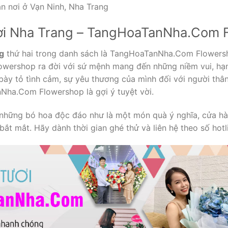
n nơi ở Vạn Ninh, Nha Trang
ươi Nha Trang – TangHoaTanNha.Com 
g
thứ hai trong danh sách là TangHoaTanNha.Com Flowers
ershop ra đời với sứ mệnh mang đến những niềm vui, hạn
ày tỏ tình cảm, sự yêu thương của mình đối với người th
Nha.Com Flowershop là gợi ý tuyệt vời.
 những bó hoa độc đáo như là một món quà ý nghĩa, cửa h
 bắt mắt. Hãy dành thời gian ghé thử và liên hệ theo số hotl