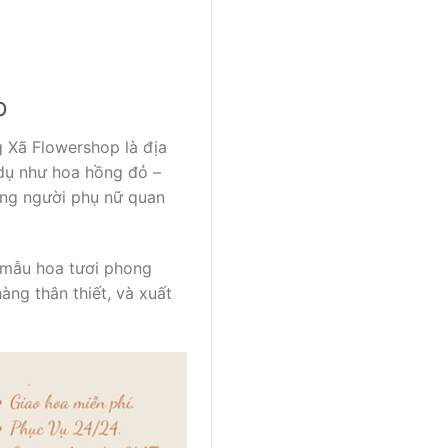
p
 Xã Flowershop là địa
 dụ như hoa hồng đỏ –
ững người phụ nữ quan
u mẫu hoa tươi phong
ng thân thiết, và xuất