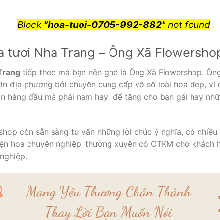
Block
"hoa-tuoi-0705-992-882"
not found
a tươi Nha Trang – Ông Xã Flowersho
Trang
tiếp theo mà bạn nên ghé là Ông Xã Flowershop. Ông
 dân địa phương bởi chuyên cung cấp vô số loài hoa đẹp, ví
ọn hàng đầu mà phái nam hay để tặng cho bạn gái hay nh
shop còn sẵn sàng tư vấn những lời chúc ý nghĩa, có nhiề
iện hoa chuyên nghiệp, thường xuyên có CTKM cho khách hà
nghiệp.