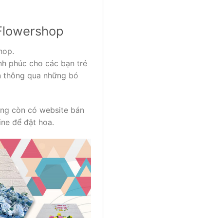
Flowershop
hop.
h phúc cho các bạn trẻ
ân thông qua những bó
àng còn có website bán
ine để đặt hoa.