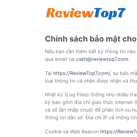
Chuyển
đến
nội
dung
Chính sách bảo mật cho
Nếu bạn cần thêm bất kỳ thông tin nào 
qua email tại
cskh@reviewtop7.com
.
Tại
https://ReviewTop7.com/
, sự bảo mậ
loại thông tin cá nhân được nhận và thu
Nhật ký (Log Files) Giống như nhiều tr
ký bao gồm địa chỉ giao thức internet (I
và số lần nhấp chuột để phân tích xu h
thông tin dân số. Địa chỉ IP và thông t
Cookie và Web Beacon
https://Review