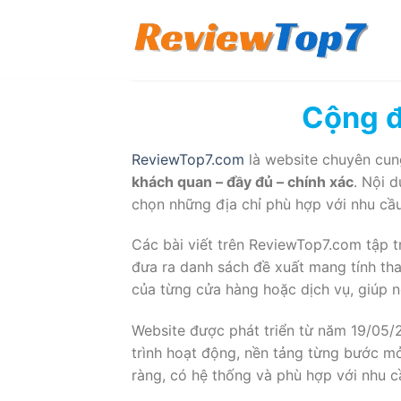
Chuyển
đến
nội
dung
Cộng đ
ReviewTop7.com
là website chuyên cun
khách quan – đầy đủ – chính xác
. Nội 
chọn những địa chỉ phù hợp với nhu cầu
Các bài viết trên ReviewTop7.com tập t
đưa ra danh sách đề xuất mang tính th
của từng cửa hàng hoặc dịch vụ, giúp n
Website được phát triển từ năm 19/05/
trình hoạt động, nền tảng từng bước mở
ràng, có hệ thống và phù hợp với nhu c