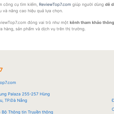
ẩn công cụ tìm kiếm,
ReviewTop7.com
giúp người dùng
dễ d
cứu và nâng cao hiệu quả lựa chọn.
eviewTop7.com đóng vai trò như một
kênh tham khảo thông
a hàng, sản phẩm và dịch vụ trên thị trường.
7
Top7.com
rung Palaza 255-257 Hùng
Đ
u, TP.Đà Nẵng
C
 Bộ Thông tin Truyền thông