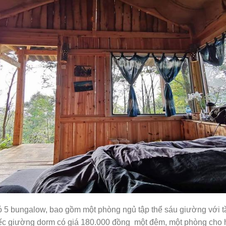
5 bungalow, bao gồm một phòng ngủ tập thể sáu giường với 
hiếc giường dorm có giá 180.000 đồng một đêm, một phòng cho 