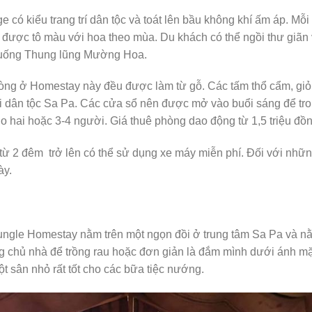
ó kiểu trang trí dân tộc và toát lên bầu không khí ấm áp. Mỗ
ng được tô màu với hoa theo mùa. Du khách có thể ngồi thư giãn
xuống Thung lũng Mường Hoa.
phòng ở Homestay này đều được làm từ gỗ. Các tấm thổ cẩm, giỏ
 dân tộc Sa Pa. Các cửa sổ nên được mở vào buổi sáng để tr
o hai hoặc 3-4 người. Giá thuê phòng dao động từ 1,5 triệu đ
ừ 2 đêm trở lên có thể sử dụng xe máy miễn phí. Đối với nhữn
ày.
ungle Homestay nằm trên một ngọn đồi ở trung tâm Sa Pa và nằ
g chủ nhà để trồng rau hoặc đơn giản là đắm mình dưới ánh mặt
t sân nhỏ rất tốt cho các bữa tiệc nướng.