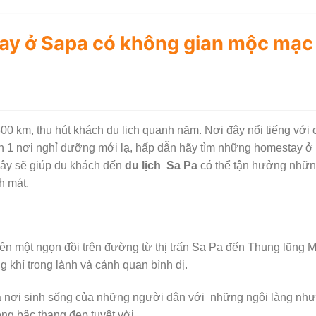
ay ở Sapa có không gian mộc mạc 
0 km, thu hút khách du lịch quanh năm. Nơi đây nổi tiếng với c
1 nơi nghỉ dưỡng mới lạ, hấp dẫn hãy tìm những homestay ở xa
ây sẽ giúp du khách đến
du lịch Sa Pa
có thể tận hưởng những 
h mát.
n một ngọn đồi trên đường từ thị trấn Sa Pa đến Thung lũng 
 khí trong lành và cảnh quan bình dị.
nơi sinh sống của những người dân với những ngôi làng như 
ng bậc thang đẹp tuyệt vời.