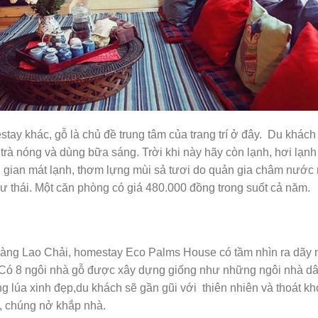
ay khác, gỗ là chủ đề trung tâm của trang trí ở đây. Du khách 
trà nóng và dùng bữa sáng. Trời khi này hãy còn lạnh, hơi lạnh
g gian mát lạnh, thơm lựng mùi sả tươi do quản gia châm nước
ư thái. Một căn phòng có giá 480.000 đồng trong suốt cả năm.
làng Lao Chải, homestay Eco Palms House có tầm nhìn ra dãy 
Có 8 ngôi nhà gỗ được xây dựng giống như những ngôi nhà dân
g lúa xinh đẹp,du khách sẽ gần gũi với thiên nhiên và thoát k
, chúng nở khắp nhà.