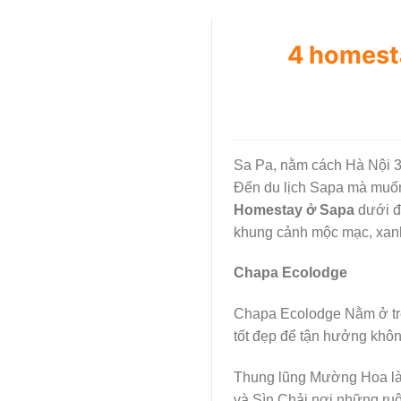
4 homest
Sa Pa, nằm cách Hà Nội 30
Đến du lịch Sapa mà muốn 
Homestay ở Sapa
dưới đ
khung cảnh mộc mạc, xan
Chapa Ecolodge
Chapa Ecolodge Nằm ở trê
tốt đẹp để tận hưởng không
Thung lũng Mường Hoa là 
và Sìn Chải nơi những ruộ