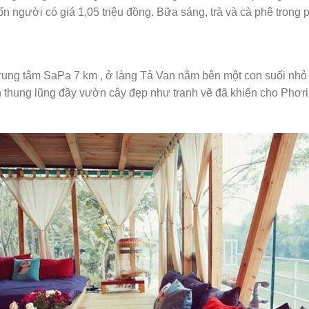
 người có giá 1,05 triệu đồng. Bữa sáng, trà và cà phê tron
rung tâm SaPa 7 km , ở làng Tả Van nằm bên một con suối nh
thung lũng đầy vườn cây đẹp như tranh vẽ đã khiến cho Phơri’