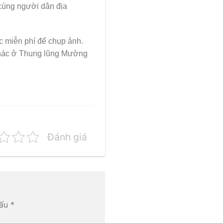
cùng người dân địa
 miễn phí để chụp ảnh.
khác ở Thung lũng Mường
Đánh giá
dấu
*