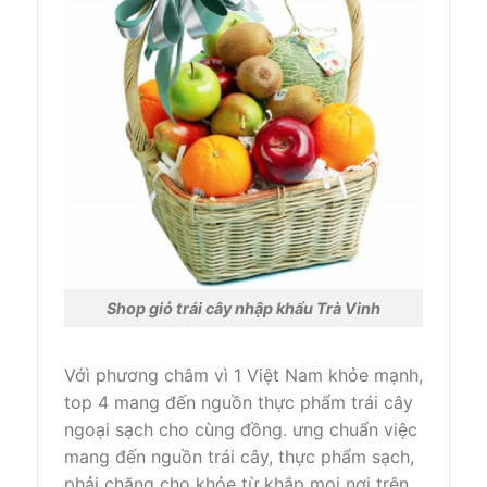
Shop giỏ trái cây nhập khẩu Trà Vinh
Vớì phương châm vì
1
Việt Nam khỏe mạnh,
top 4
mang đến
nguồn thực phẩm trái cây
ngoại sạch cho
cùng
đồng.
ưng chuẩn
việc
mang đến
nguồn trái cây, thực phẩm sạch,
phải chăng
cho khỏe
từ
khắp mọi nơi trên