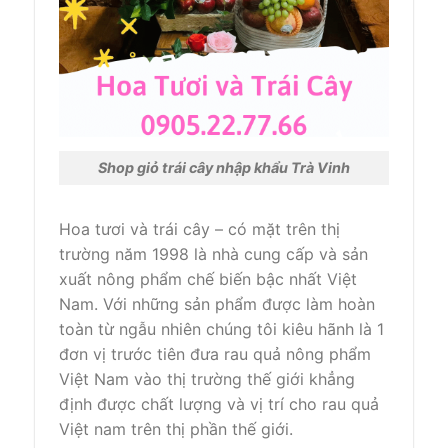
Shop giỏ trái cây nhập khẩu Trà Vinh
Hoa tươi và trái cây –
có mặt trên thị
trường
năm 1998 là
nhà cung cấp
và
sản
xuất
nông phẩm
chế biến
bậc nhất
Việt
Nam. V
ới
những
sản phẩm được
làm
hoàn
toàn
từ
ngẫu nhiên
chúng tôi
kiêu hãnh
là
1
đơn vị
trước tiên
đưa rau quả
nông phẩm
Việt Nam vào
thị trường
thế giới
khẳng
định được chất lượng và vị trí cho rau quả
Việt nam trên
thị phần
thế giới
.