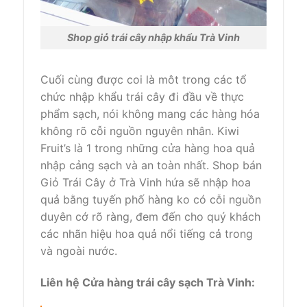
Shop giỏ trái cây nhập khẩu Trà Vinh
Cuối cùng được coi là môt trong
các
tổ
chức
nhập khẩu
trái cây
đi đầu
về thực
phẩm sạch,
nói
không
mang
các
hàng hóa
không
rõ
cỗi nguồn
nguyên nhân.
Kiwi
Fruit’s là
1
trong
những
cửa hàng
hoa quả
nhập cảng
sạch và an toàn nhất
.
Shop bán
Giỏ Trái Cây ở Trà Vinh
hứa
sẽ nhập hoa
quả bằng
tuyến phố
hàng
ko
có
cỗi nguồn
duyên cớ
rõ ràng,
đem đến
cho
quý khách
các
nhãn hiệu
hoa quả
nổi tiếng
cả trong
và ngoài nước.
Liên hệ Cửa hàng trái cây sạch Trà Vinh: