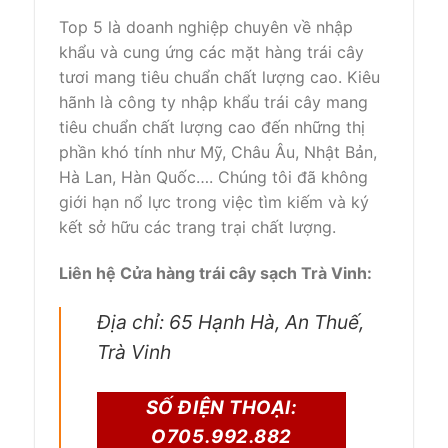
Top 5 là
doanh nghiệp
chuyên về nhập
khẩu
và
cung ứng
các
mặt hàng trái cây
tươi
mang
tiêu chuẩn chất lượng cao. K
iêu
hãnh
là
công ty
nhập khẩu
trái cây
mang
tiêu chuẩn chất lượng cao
đến
những
thị
phần
khó tính
như Mỹ, Châu Âu, Nhật Bản,
Hà Lan, Hàn Quốc…. Chúng tôi đã
không
giới hạn
nổ lực trong việc
tìm kiếm
và ký
kết
sở hữu
các
trang trại chất lượng.
Liên hệ Cửa hàng trái cây sạch Trà Vinh:
Địa chỉ: 65 Hạnh Hà, An Thuế,
Trà Vinh
SỐ ĐIỆN THOẠI:
O705.992.882