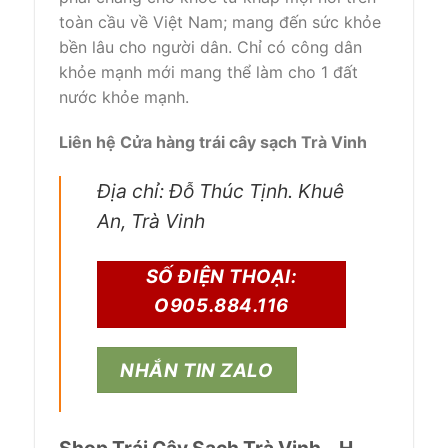
toàn cầu
về Việt Nam;
mang đến
sức khỏe
bền lâu cho người dân. Chỉ
có
công dân
khỏe mạnh mới
mang
thể
làm cho
1
đất
nước
khỏe mạnh.
Liên hệ Cửa hàng trái cây sạch Trà Vinh
Địa chỉ: Đỗ Thúc Tịnh. Khuê
An, Trà Vinh
SỐ ĐIỆN THOẠI:
O905.884.116
NHẮN TIN ZALO
Shop Trái Cây Sạch Trà Vinh – H –