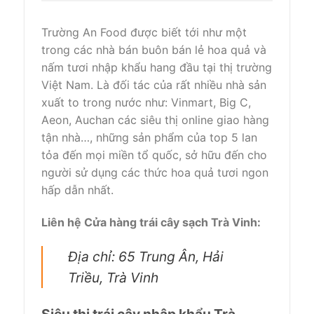
Trường An Food được biết
tới
như
một
trong
các
nhà
bán buôn
bán lẻ
hoa quả và
nấm tươi
nhập khẩu
hang đầu tại
thị trường
Việt Nam. Là đối tác của
rất nhiều
nhà
sản
xuất
to
trong nước như: Vinmart, Big C,
Aeon, Auchan
các
siêu thị online giao hàng
tận nhà
…,
những
sản phẩm của top 5 lan
tỏa
đến
mọi miền tổ quốc,
sở hữu
đến
cho
người
sử dụng
các
thức hoa quả tươi ngon
hấp dẫn nhất
.
Liên hệ Cửa hàng trái cây sạch Trà Vinh:
Địa chỉ: 65 Trung Ân, Hải
Triều, Trà Vinh