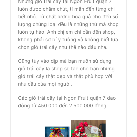
Những giỏ trái cây tại
Ngon Fruit quận 7
luôn được chăm chút, tỉ mẩn đến từng chi
tiết nhỏ. Từ chất lượng hoa quả cho đến số
lượng chủng loại đều là những thứ mà shop
luôn tự hào. Anh chị em chỉ cần đến shop,
không phải sợ bí ý tưởng và không biết lựa
chọn giỏ trái cây như thế nào đâu nha.
Cũng tùy vào dịp mà bạn muốn sử dụng
giỏ trái cây là shop sẽ tạo cho bạn những
giỏ trái cây thật đẹp và thật phù hợp với
nhu cầu của mọi người.
Các giỏ trái cây tại Ngon Fruit quận 7 dao
động từ 450.000 đến 2.500.000 đồng