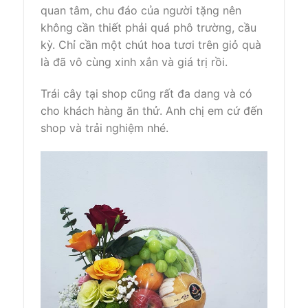
quan tâm, chu đáo của người tặng nên
không cần thiết phải quá phô trường, cầu
kỳ. Chỉ cần một chút hoa tươi trên giỏ quà
là đã vô cùng xinh xắn và giá trị rồi.
Trái cây tại shop cũng rất đa dang và có
cho khách hàng ăn thử. Anh chị em cứ đến
shop và trải nghiệm nhé.