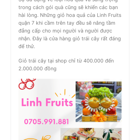
trong cách gói quà cũng sẽ khiến các bạn
hài lòng. Những giỏ hoa quả của Linh Fruits
quận 7
khi cầm trên tay đều sẽ nâng tầm
đẳng cấp cho mọi người và người được
nhận. Đây là cửa hàng giỏ trái cây rất đáng
để thử.
Giỏ trái cây tại shop chỉ từ 400.000 đến
2.000.000 đồng