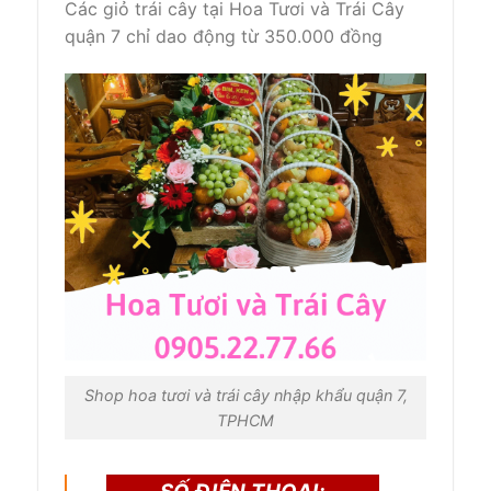
Các giỏ trái cây tại Hoa Tươi và Trái Cây
quận 7 chỉ dao động từ 350.000 đồng
Shop hoa tươi và trái cây nhập khẩu quận 7,
TPHCM
SỐ ĐIỆN THOẠI: