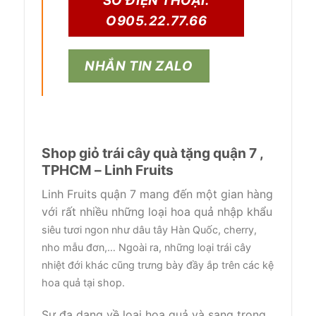
O905.22.77.66
NHẮN TIN ZALO
Shop giỏ trái cây quà tặng quận 7 ,
TPHCM – Linh Fruits
Linh Fruits quận 7 mang đến một gian hàng
với rất nhiều những loại hoa quả nhập khẩu
siêu tươi ngon như dâu tây Hàn Quốc, cherry,
nho mẫu đơn,… Ngoài ra, những loại trái cây
nhiệt đới khác cũng trưng bày đầy ắp trên các kệ
hoa quả tại shop.
Sự đa dạng về loại hoa quả và sang trọng