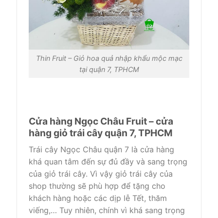
Thin Fruit – Giỏ hoa quả nhập khẩu mộc mạc
tại quận 7, TPHCM
Cửa hàng Ngọc Châu Fruit – cửa
hàng giỏ trái cây quận 7, TPHCM
Trái cây Ngọc Châu quận 7 là cửa hàng
khá quan tâm đến sự đủ đầy và sang trọng
của giỏ trái cây. Vì vậy giỏ trái cây của
shop thường sẽ phù hợp để tặng cho
khách hàng hoặc các dịp lễ Tết, thăm
viếng,… Tuy nhiên, chính vì khá sang trọng