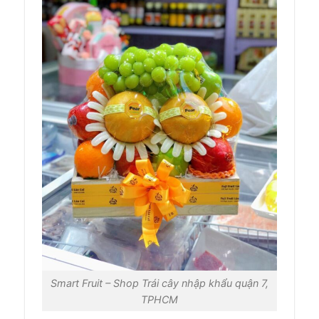
Smart Fruit – Shop Trái cây nhập khẩu quận 7,
TPHCM