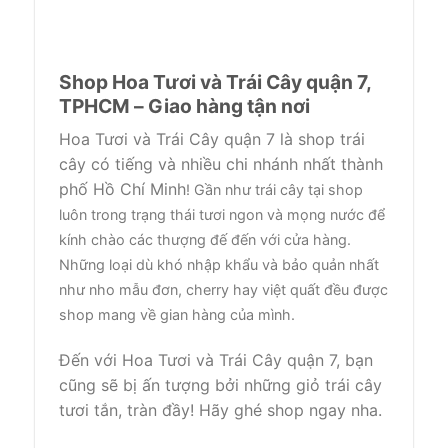
Shop Hoa Tươi và Trái Cây quận 7,
TPHCM – Giao hàng tận nơi
Hoa Tươi và Trái Cây quận 7 là shop trái
cây có tiếng và nhiều chi nhánh nhất thành
phố Hồ Chí Minh
! Gần như trái cây tại shop
luôn trong trạng thái tươi ngon và mọng nước để
kính chào các thượng đế đến với cửa hàng.
Những loại dù khó nhập khẩu và bảo quản nhất
như nho mẫu đơn, cherry hay việt quất đều được
shop mang về gian hàng của mình.
Đến với Hoa Tươi và Trái Cây
quận 7
, bạn
cũng sẽ bị ấn tượng bởi những giỏ trái cây
tươi tắn, tràn đầy! Hãy ghé shop ngay nha.