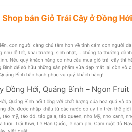
 Shop bán Giỏ Trái Cây ở Đồng Hới
riển, con người càng chú tâm hơn về tình cảm con người dà
g như lễ tết, khai trương, sinh nhật,… chúng ta thường dà
ình. Nếu quý khách hàng có nhu cầu mua giỏ trái cây thì h
g Bình để sở hữu những sản phẩm vừa đẹp mắt lại còn vô c
 Quảng Bình hân hạnh phục vụ quý khách hàng!
ây Đồng Hới, Quảng Bình – Ngon Fruit
ới, Quảng Bình nổi tiếng với chất lượng của hoa quả và đa
ng đều được nhập khẩu từ các nước có uy tín trên thế giới
t, táo mỹ, táo đỏ, táo gala, táo queen, nho Mỹ, nho xanh, 
a lưới, Trái Kiwi, Lê Hàn Quốc, lê nam phi, Cam ruột đỏ N
ây, việt quất…..