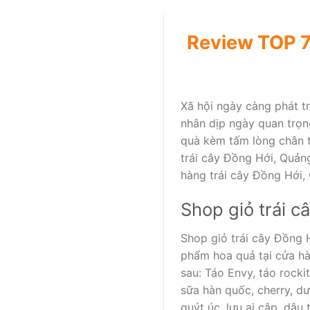
Review TOP 7
Xã hội ngày càng phát t
nhân dịp ngày quan trọn
quà kèm tấm lòng chân t
trái cây Đồng Hới, Quản
hàng trái cây Đồng Hới,
Shop giỏ trái c
Shop giỏ trái cây Đồng H
phẩm hoa quả tại cửa hà
sau: Táo Envy, táo rocki
sữa hàn quốc, cherry, dư
quýt úc, lựu ai cập, dâu t